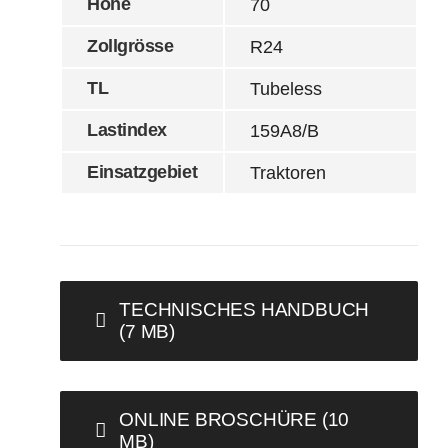
Höhe
70
Zollgrösse
R24
TL
Tubeless
Lastindex
159A8/B
Einsatzgebiet
Traktoren
TECHNISCHES HANDBUCH
(7 MB)
ONLINE BROSCHÜRE (10
MB)