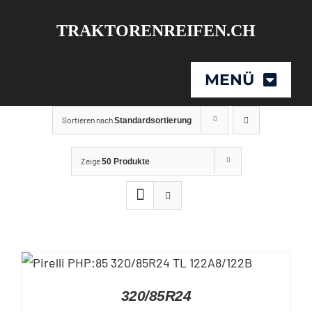
Skip
TRAKTORENREIFEN.CH
to
content
MENÜ
Sortieren nach
Standardsortierung
Produkte
Zeige
50 Produkte
Händler
Kontakt
DETAILS
320/85R24